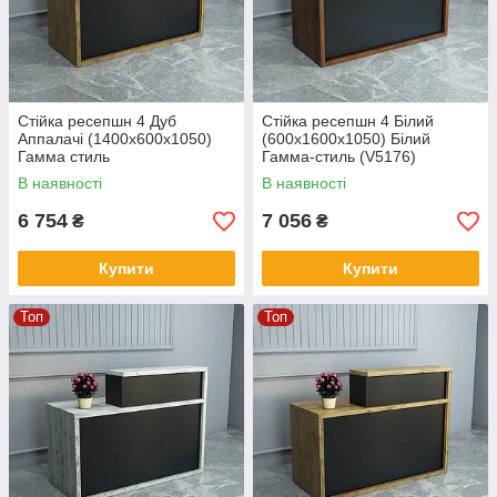
Стійка ресепшн 4 Дуб
Стійка ресепшн 4 Білий
Аппалачі (1400x600x1050)
(600x1600x1050) Білий
Гамма стиль
Гамма-стиль (V5176)
Фаєрвуд
В наявності
В наявності
6 754
7 056
₴
₴
Купити
Купити
Топ
Топ