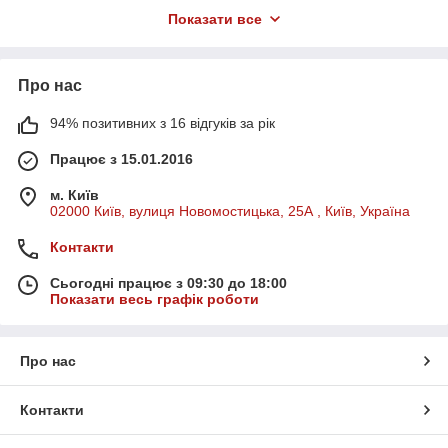
місця та підвищити продуктивність роботи.
Показати все
У каталозі представлені:
офісні столи
— комп’ютерні, письмові, робочі та
обідні;
Про нас
офісні стільці та крісла
— ергономічні моделі для
тривалої роботи;
94% позитивних з 16 відгуків за рік
вбудовані та настільні розетки
— зручні рішення
Працює з 15.01.2016
для підключення техніки та організації кабелів;
офісні меблі для зберігання
— тумби, шафи,
м. Київ
02000 Київ, вулиця Новомостицька, 25А , Київ, Україна
стелажі;
аксесуари для робочих місць
.
Контакти
Основні переваги нашої продукції:
Сьогодні працює з 09:30 до 18:00
ергономічність і комфорт
— підтримка правильної
Показати весь графік роботи
посадки та організації простору;
міцні матеріали
— дерево, метал, МДФ, ДСП та інші
зносостійкі поверхні;
Про нас
сучасний дизайн
— меблі органічно вписуються у
будь-який офісний стиль;
Контакти
висока функціональність
— можливість