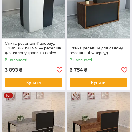
Стійка ресепшн Файервуд
736×536×950 мм — ресепшн
Стійка ресепшн для салону
для салону краси та офісу
ресепшн 4 Фаєрвуд
В наявності
В наявності
3 893
6 754
₴
₴
Купити
Купити
Топ