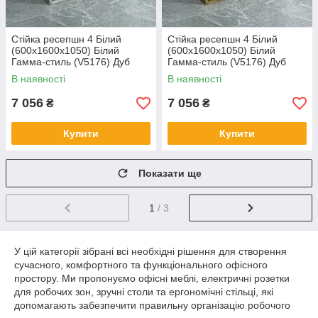
Стійка ресепшн 4 Білий
Стійка ресепшн 4 Білий
(600x1600x1050) Білий
(600x1600x1050) Білий
Гамма-стиль (V5176) Дуб
Гамма-стиль (V5176) Дуб
крафт білий
Аппалачі
В наявності
В наявності
7 056
7 056
₴
₴
Купити
Купити
Показати ще
1
/ 3
У цій категорії зібрані всі необхідні рішення для створення
сучасного, комфортного та функціонального офісного
простору. Ми пропонуємо офісні меблі, електричні розетки
для робочих зон, зручні столи та ергономічні стільці, які
допомагають забезпечити правильну організацію робочого