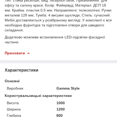
Тип: стійка ресепшн; Вид: reception desk; Призначення: для
офісу та салону краси; Колір: Файервуд; Матеріал: ДСП 18
мм; Крайка: пластик 0,5 мм; Направляючі: телескопічні; Ручки:
металеві 128 мм; Тумба: 4 висувні шухляди; Стиль: сучасний.
Меблі доставляються у розібраному вигляді. У комплекті є вся
необхідна фурнітура та підготовлені отвори для швидкого
складання.
Додатково можливе встановлення LED-підсвітки фасадної
частини.
Приховати
Характеристики
Основні
Виробник
Gamma Style
Користувальницькі характеристики
Висота
1000
Ширина
1200
Глибина
800