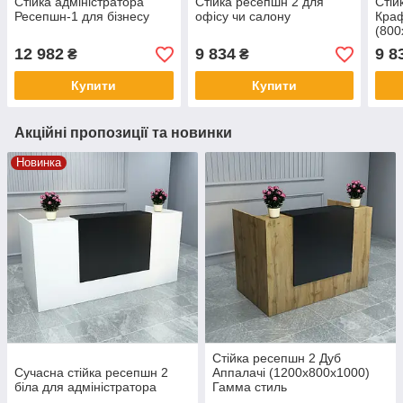
Стійка адміністратора
Стійка ресепшн 2 для
Стій
Ресепшн-1 для бізнесу
офісу чи салону
Краф
(800
стил
12 982
9 834
9 8
₴
₴
Купити
Купити
Акційні пропозиції та новинки
Новинка
Стійка ресепшн 2 Дуб
Сучасна стійка ресепшн 2
Аппалачі (1200x800x1000)
біла для адміністратора
Гамма стиль