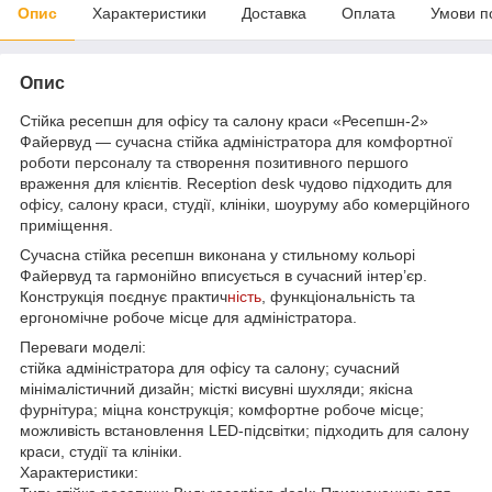
Опис
Характеристики
Доставка
Оплата
Умови п
Опис
Стійка ресепшн для офісу та салону краси «Ресепшн-2»
Файервуд — сучасна стійка адміністратора для комфортної
роботи персоналу та створення позитивного першого
враження для клієнтів. Reception desk чудово підходить для
офісу, салону краси, студії, клініки, шоуруму або комерційного
приміщення.
Сучасна стійка ресепшн виконана у стильному кольорі
Файервуд та гармонійно вписується в сучасний інтер’єр.
Конструкція поєднує практич
ність
, функціональність та
ергономічне робоче місце для адміністратора.
Переваги моделі:
стійка адміністратора для офісу та салону; сучасний
мінімалістичний дизайн; місткі висувні шухляди; якісна
фурнітура; міцна конструкція; комфортне робоче місце;
можливість встановлення LED-підсвітки; підходить для салону
краси, студії та клініки.
Характеристики: