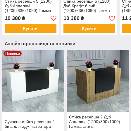
Стійка ресепшн 5 (1200)
Стійка ресепшн 5 (1200)
Стій
Дуб Аппалачі
Дуб Крафт білий
Дуб 
(1200x636x1090) Гамма
(1200x636x1090) Гамма
(140
стиль
стиль
стил
10 380
10 380
11 
₴
₴
Купити
Купити
Акційні пропозиції та новинки
Новинка
Стійка ресепшн 2 Дуб
Сучасна стійка ресепшн 2
Аппалачі (1200x800x1000)
біла для адміністратора
Гамма стиль