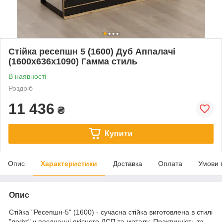
Стійка ресепшн 5 (1600) Дуб Аппалачі
(1600x636x1090) Гамма стиль
В наявності
Роздріб
11 436
₴
Купити
Опис
Характеристики
Доставка
Оплата
Умови 
Опис
Стійка "Ресепшн-5" (1600) - сучасна стійка виготовлена в стилі
"лофт" у поєднанні якісного ДСП та металу. Практичність та