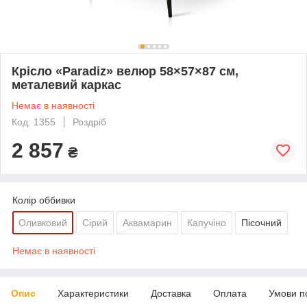
Крісло «Paradiz» велюр 58×57×87 см,
металевий каркас
Немає в наявності
Код: 1355
Роздріб
2 857
₴
Колір оббивки
Оливковий
Сірий
Аквамарин
Капучіно
Пісочний
Немає в наявності
Опис
Характеристики
Доставка
Оплата
Умови п