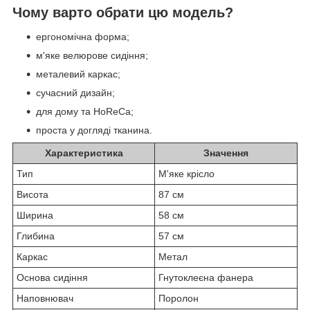
Чому варто обрати цю модель?
ергономічна форма;
м'яке велюрове сидіння;
металевий каркас;
сучасний дизайн;
для дому та HoReCa;
проста у догляді тканина.
Характеристика
Значення
Тип
М'яке крісло
Висота
87 см
Ширина
58 см
Глибина
57 см
Каркас
Метал
Основа сидіння
Гнутоклеєна фанера
Наповнювач
Поролон