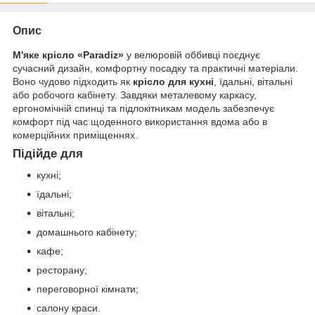
Опис
М'яке крісло «Paradiz»
у велюровій оббивці поєднує
сучасний дизайн, комфортну посадку та практичні матеріали.
Воно чудово підходить як
крісло для кухні
, їдальні, вітальні
або робочого кабінету. Завдяки металевому каркасу,
ергономічній спинці та підлокітникам модель забезпечує
комфорт під час щоденного використання вдома або в
комерційних приміщеннях.
Підійде для
кухні;
їдальні;
вітальні;
домашнього кабінету;
кафе;
ресторану;
переговорної кімнати;
салону краси.