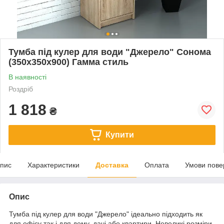
Тумба під кулер для води "Джерело" Сонома
(350x350x900) Гамма стиль
В наявності
Роздріб
1 818
₴
Купити
пис
Характеристики
Доставка
Оплата
Умови пове
Опис
Тумба під кулер для води "Джерело" ідеально підходить як
для офісу так і для дому, дачі або квартири. Невеликі розміри