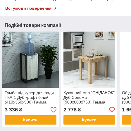
Всі умови повернення
Подібні товари компанії
Тумба під кулер для води
Кухонний стіл "СНІДАНОК"
Обід
ТКА-1 Дуб крафт білий
Дуб Сонома
Дуб
(410x350x900) Гамма
(900x600x750) Гамма
(900
стиль
стиль
Сон
3 336
2 778
1 6
₴
₴
Купити
Купити