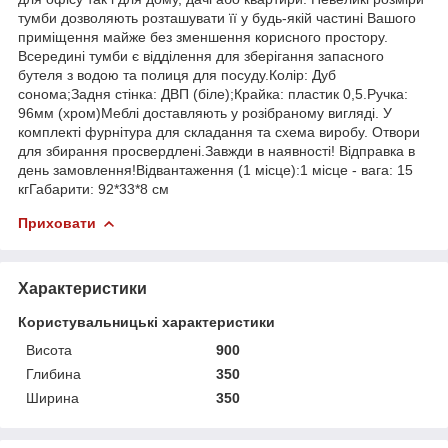
тумби дозволяють розташувати її у будь-якій частині Вашого
приміщення майже без зменшення корисного простору.
Всередині тумби є відділення для зберігання запасного
бутеля з водою та полиця для посуду.Колір: Дуб
сонома;Задня стінка: ДВП (біле);Крайка: пластик 0,5.Ручка:
96мм (хром)Меблі доставляють у розібраному вигляді. У
комплекті фурнітура для складання та схема виробу. Отвори
для збирання просвердлені.Завжди в наявності! Відправка в
день замовлення!Відвантаження (1 місце):1 місце - вага: 15
кгГабарити: 92*33*8 см
Приховати
Характеристики
Користувальницькі характеристики
Висота
900
Глибина
350
Ширина
350