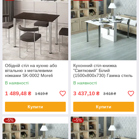
Обідній стіл на кухню або
Кухонний стіл-книжка
вітальню з металевими
"Святковий" Білий
ніжками SK-0002 Moreli
(1500x800x730) Гамма стиль
В наявності
В наявності
1 489,48
3 437,10
₴
₴
1 619 ₴
3 618 ₴
Купити
Купити
–5%
–5%