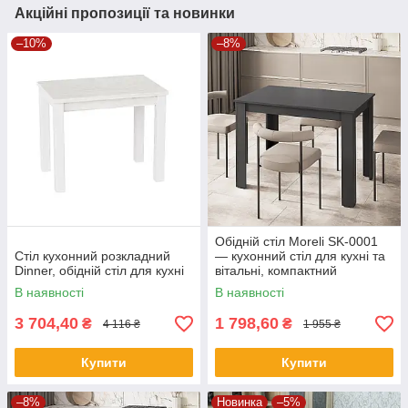
Акційні пропозиції та новинки
–10%
–8%
Обідній стіл Moreli SK-0001
Стіл кухонний розкладний
— кухонний стіл для кухні та
Dinner, обідній стіл для кухні
вітальні, компактний
прямокутний стіл
В наявності
В наявності
3 704,40
1 798,60
₴
₴
4 116 ₴
1 955 ₴
Купити
Купити
–8%
Новинка
–5%