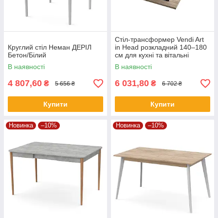
Стіл-трансформер Vendi Art
Круглий стіл Неман ДЕРІЛ
in Head розкладний 140–180
Бетон/Білий
см для кухні та вітальні
В наявності
В наявності
4 807,60
6 031,80
₴
₴
5 656 ₴
6 702 ₴
Купити
Купити
Новинка
–10%
Новинка
–10%