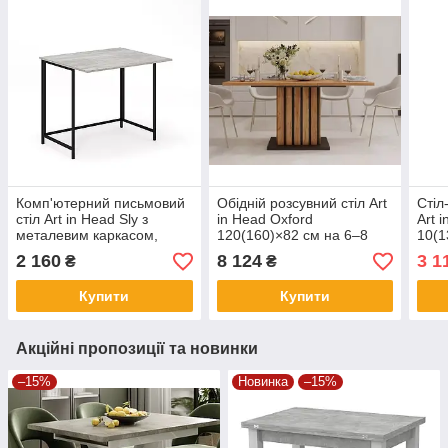
Комп'ютерний письмовий
Обідній розсувний стіл Art
Стіл
стіл Art in Head Sly з
in Head Oxford
Art 
металевим каркасом,
120(160)×82 см на 6–8
10(1
робочий стіл для дому та
осіб, кухонний стіл Дуб
розк
2 160
8 124
3 1
₴
₴
офісу, Ателье світлий
Крафт Золотий/Графіт
для 
Сірий
Купити
Купити
Акційні пропозиції та новинки
–15%
Новинка
–15%