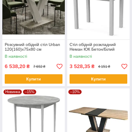
Розсувний обідній стіл Urban
Стіл обідній розкладний
120(160)x75x80 см
Неман ЮК Бетон/Білий
В наявності
В наявності
6 538,20
3 528,35
₴
₴
7 692 ₴
4 151 ₴
Купити
Купити
Новинка
–15%
–10%