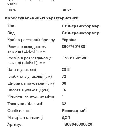
стані
Вага
30 кг
Користувальницькі характеристики
Тип
Стіл-трансформер
Вид
Стіл-трансформер
Країна реєстрації бренду
Україна
Розмір в складеному
890*760*680
вигляді (ШxВxГ), мм
Розмір в розкладеному
1780*760*680
вигляді (ШxВxГ), мм
Вага в упаковці
29.8
Глибина в упаковці (см)
72
Ширина в пакованні (см)
98
Висота в упаковці (см)
16
Кількість вантажних місць
1
Товщина стільниці
32
Особливості
Розкладний
Матеріал стільниці
ДСП
Артикул
TB08040000020