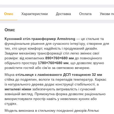
Опис
Характеристики
Доставка
Оплата
Умови п
Опис
Кухонний стіл-трансформер Armstrong
— це стильне та
функціональне рішення для сучасного інтер’єру, створене для
тих, хто цінує комфорт, надійність і продуманий дизайн.
Завдяки механізму трансформації стіл легко змінює свої
розміри: від компактних
890×760×680 мм
до повноцінного
обіднього простору
1780×760×680 мм
, що дозволяє зручно
розмістити гостей або сім’ю за святковою вечерею.
Міцна
стільниця з ламінованого ДСП товщиною 32 мм
стійка до подряпин, вологи та перепадів температур. Каркас
із натурального дерева додає конструкції стабільності, а
металеві ніжки
забезпечують витривалість і сучасний
зовнішній вигляд. Прямокутна форма дозволяє раціонально
використовувати простір навіть у невеликих кухнях або
студіях.
Модель виконана в стильному поєднанні декорів Ательє