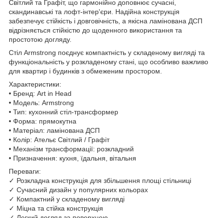
Світлий та Графіт, що гармонійно доповнює сучасні,
скандинавські та лофт-інтер'єри. Надійна конструкція
забезпечує стійкість і довговічність, а якісна ламінована ДСП
відрізняється стійкістю до щоденного використання та
простотою догляду.
Стіл Armstrong поєднує компактність у складеному вигляді та
функціональність у розкладеному стані, що особливо важливо
для квартир і будинків з обмеженим простором.
Характеристики:
• Бренд: Art in Head
• Модель: Armstrong
• Тип: кухонний стіл-трансформер
• Форма: прямокутна
• Матеріал: ламінована ДСП
• Колір: Ательє Світлий / Графіт
• Механізм трансформації: розкладний
• Призначення: кухня, їдальня, вітальня
Переваги:
✓ Розкладна конструкція для збільшення площі стільниці
✓ Сучасний дизайн у популярних кольорах
✓ Компактний у складеному вигляді
✓ Міцна та стійка конструкція
✓ Легкий догляд за поверхнею