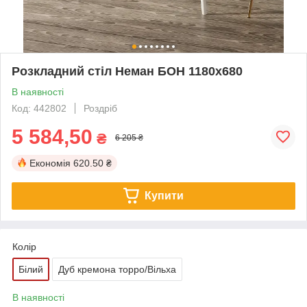
Розкладний стіл Неман БОН 1180х680
В наявності
Код: 442802
Роздріб
5 584,50
₴
6 205 ₴
Економія
620.50 ₴
Купити
Колір
Білий
Дуб кремона торро/Вільха
В наявності