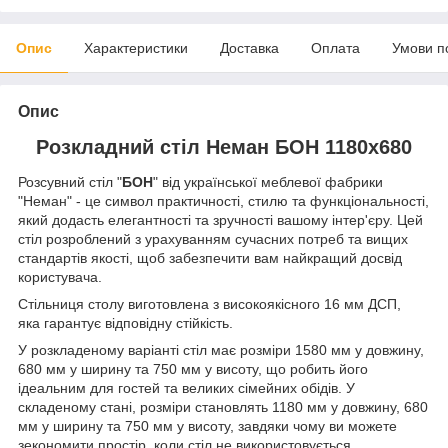
Опис
Характеристики
Доставка
Оплата
Умови п
Опис
Розкладний стіл Неман БОН 1180х680
Розсувний стіл "
БОН
" від української меблевої фабрики
"Неман" - це символ практичності, стилю та функціональності,
який додасть елегантності та зручності вашому інтер'єру. Цей
стіл розроблений з урахуванням сучасних потреб та вищих
стандартів якості, щоб забезпечити вам найкращий досвід
користувача.
Стільниця столу виготовлена з високоякісного 16 мм ДСП,
яка гарантує відповідну стійкість.
У розкладеному варіанті стіл має розміри 1580 мм у довжину,
680 мм у ширину та 750 мм у висоту, що робить його
ідеальним для гостей та великих сімейних обідів. У
складеному стані, розміри становлять 1180 мм у довжину, 680
мм у ширину та 750 мм у висоту, завдяки чому ви можете
зекономити простір, коли стіл не використовується.