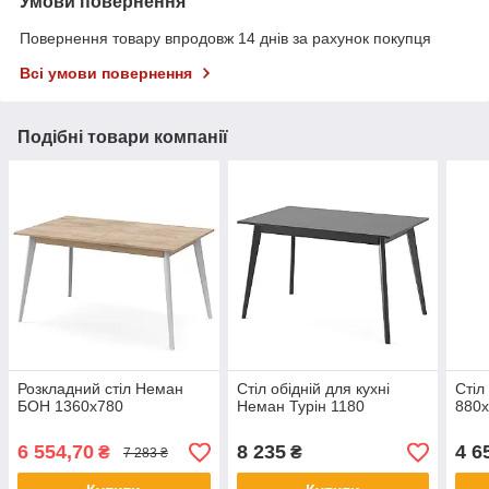
Умови повернення
Повернення товару впродовж 14 днів за рахунок покупця
Всі умови повернення
Подібні товари компанії
Розкладний стіл Неман
Стіл обідній для кухні
Стіл
БОН 1360х780
Неман Турін 1180
880
6 554,70
8 235
4 6
₴
₴
7 283 ₴