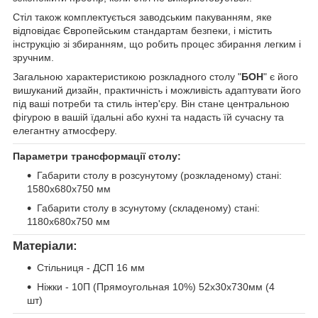
Стіл також комплектується заводським пакуванням, яке
відповідає Європейським стандартам безпеки, і містить
інструкцію зі збиранням, що робить процес збирання легким і
зручним.
Загальною характеристикою розкладного столу "
БОН
" є його
вишуканий дизайн, практичність і можливість адаптувати його
під ваші потреби та стиль інтер'єру. Він стане центральною
фігурою в вашій їдальні або кухні та надасть їй сучасну та
елегантну атмосферу.
Параметри трансформації столу:
Габарити столу в розсунутому (розкладеному) стані:
1580х680х750 мм
Габарити столу в зсунутому (складеному) стані:
1180х680х750 мм
Матеріали:
Стільниця - ДСП 16 мм
Ніжки - 10П (Прямоугольная 10%) 52х30х730мм (4
шт)