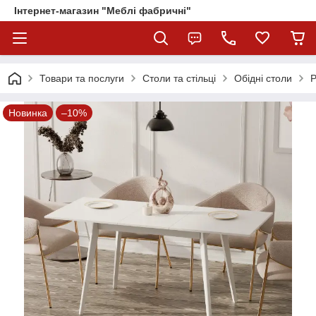
Інтернет-магазин "Меблі фабричні"
Товари та послуги
Столи та стільці
Обідні столи
Р
Новинка
–10%