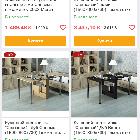
вітальню з металевими
"Святковий" Білий
ніжками SK-0002 Moreli
(1500x800x730) Гамма стиль
В наявності
В наявності
1 489,48
3 437,10
₴
₴
1 619 ₴
3 618 ₴
Купити
Купити
–5%
–5%
Кухонний стіл-книжка
Кухонний стіл-книжка
"Святковий" Дуб Сонома
"Святковий" Дуб Венге
(1500x800x730) Гамма стиль
(1500x800x730) Гамма стиль