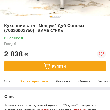
Кухонний стіл "Медіум" Дуб Сонома
(700x600x750) Гамма стиль
В наявності
Роздріб
2 838
₴
Купити
Опис
Характеристики
Доставка
Оплата
Умови 
Опис
Компактний розкладний обідній стіл "Медіум" прекрасно
підійде для маленької
кухні
або невеликої
вітальні
. Легко