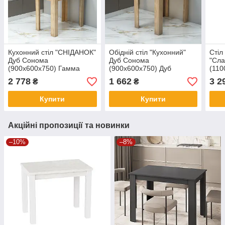
Кухонний стіл "СНІДАНОК"
Обідній стіл "Кухонний"
Стіл
Дуб Сонома
Дуб Сонома
"Сла
(900x600x750) Гамма
(900x600x750) Дуб
(110
стиль
Сонома Гамма стиль
стил
2 778
1 662
3 2
₴
₴
Купити
Купити
Акційні пропозиції та новинки
–10%
–8%