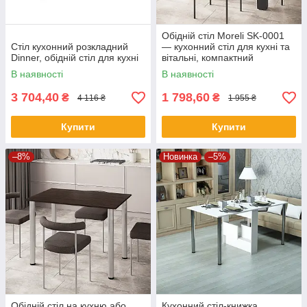
Обідній стіл Moreli SK-0001
Стіл кухонний розкладний
— кухонний стіл для кухні та
Dinner, обідній стіл для кухні
вітальні, компактний
прямокутний стіл
В наявності
В наявності
3 704,40
1 798,60
₴
₴
4 116 ₴
1 955 ₴
Купити
Купити
–8%
Новинка
–5%
Обідній стіл на кухню або
Кухонний стіл-книжка