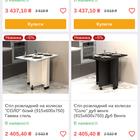
В наявності
В наявності
3 437,10
3 437,10
₴
₴
3 618 ₴
3 618 ₴
Купити
Купити
Новинка
–5%
Новинка
–5%
Стіл розкладний на колесах
Стіл розкладний на колесах
"СОЛО" білий (915x600x750)
"Соло" дуб венге
Гамма стиль
(915x600x750) Дуб Венге
Гамма стиль
В наявності
В наявності
2 405,40
2 405,40
₴
₴
2 532 ₴
2 532 ₴