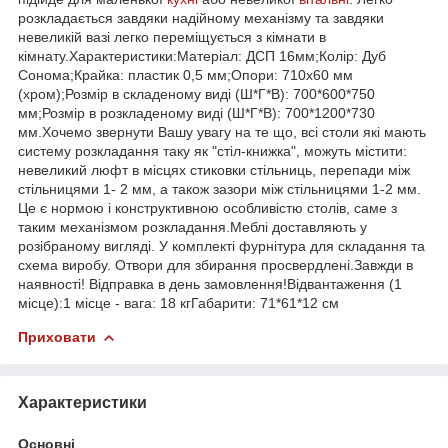
розкладається завдяки надійному механізму та завдяки
невеликій вазі легко переміщується з кімнати в
кімнату.Характеристики:Матеріал: ДСП 16мм;Колір: Дуб
Сонома;Крайка: пластик 0,5 мм;Опори: 710х60 мм
(хром);Розмір в складеному виді (Ш*Г*В): 700*600*750
мм;Розмір в розкладеному виді (Ш*Г*В): 700*1200*730
мм.Хочемо звернути Вашу увагу на те що, всі столи які мають
систему розкладання таку як "стіл-книжка", можуть містити:
невеликий люфт в місцях стиковки стільниць, перепади між
стільницями 1- 2 мм, а також зазори між стільницями 1-2 мм.
Це є нормою і конструктивною особливістю столів, саме з
таким механізмом розкладання.Меблі доставляють у
розібраному вигляді. У комплекті фурнітура для складання та
схема виробу. Отвори для збирання просвердлені.Завжди в
наявності! Відправка в день замовлення!Відвантаження (1
місце):1 місце - вага: 18 кгГабарити: 71*61*12 см
Приховати
Характеристики
Основні