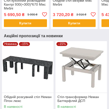
Стіл кухонний розкладний
Обідній стіл Везувій Мікс
Обід
Кантрі 930(+300)*670 Мікс
Меблі
Мікс
Меблі
5 690,50
3 720,20
5 4
₴
₴
5 990 ₴
3 916 ₴
Купити
Купити
Акційні пропозиції та новинки
Новинка
–15%
–15%
Обідній розсувний стіл Неман
Стіл-трансформер Неман
Пітон люкс
Баттерфляй ДСП
В наявності
В наявності