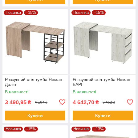
Новинка
–15%
Новинка
–15%
Розсувний стіл тумба Неман
Розсувний стіл-тумба Неман
Долін
БАРІ
В наявності
В наявності
3 490,95
4 642,70
₴
₴
4 107 ₴
5 462 ₴
Купити
Купити
Новинка
–15%
Новинка
–13%