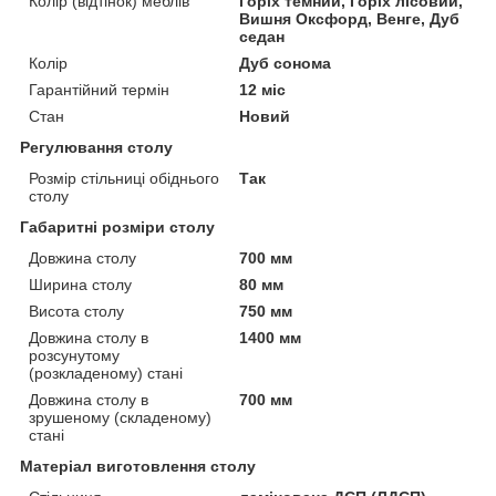
Колір (відтінок) меблів
Горіх темний, Горіх лісовий,
Вишня Оксфорд, Венге, Дуб
седан
Колір
Дуб сонома
Гарантійний термін
12 міс
Стан
Новий
Регулювання столу
Розмір стільниці обіднього
Так
столу
Габаритні розміри столу
Довжина столу
700 мм
Ширина столу
80 мм
Висота столу
750 мм
Довжина столу в
1400 мм
розсунутому
(розкладеному) стані
Довжина столу в
700 мм
зрушеному (складеному)
стані
Матеріал виготовлення столу