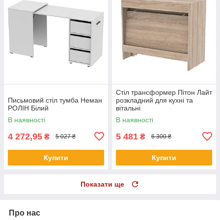
Стіл трансформер Пітон Лайт
Письмовий стіл тумба Неман
розкладний для кухні та
РОЛІН Білий
вітальні
В наявності
В наявності
4 272,95
5 481
₴
₴
5 027 ₴
6 300 ₴
Купити
Купити
Показати ще
Про нас