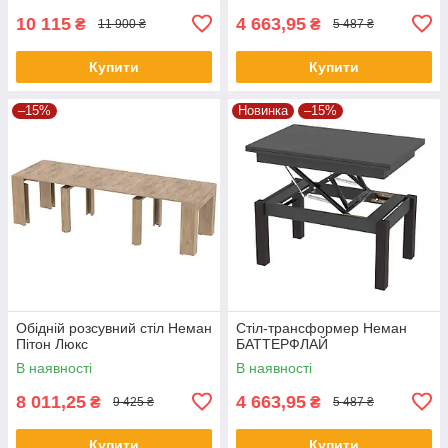
10 115
4 663,95
₴
₴
11 900 ₴
5 487 ₴
Купити
Купити
–15%
Новинка
–15%
Обідній розсувний стіл Неман
Стіл-трансформер Неман
Пітон Люкс
БАТТЕРФЛАЙ
В наявності
В наявності
8 011,25
4 663,95
₴
₴
9 425 ₴
5 487 ₴
Купити
Купити