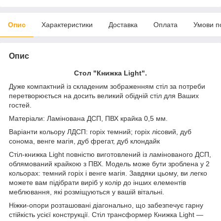
Опис
Характеристики
Доставка
Оплата
Умови п
Опис
Стол "Книжка Light".
Дуже компактний із складеним зображенням стіл за потреби
перетворюється на досить великий обідній стіл для Ваших
гостей.
Матеріали: Ламінована ДСП, ПВХ крайка 0,5 мм.
Варіанти кольору ЛДСП: горіх темний; горіх лісовий, дуб
сонома, венге магія, дуб фрегат, дуб клондайк
Стіл-книжка Light повністю виготовлений із ламінованого ДСП,
облямований крайкою з ПВХ. Модель може бути зроблена у 2
кольорах: темний горіх і венге магія. Завдяки цьому, ви легко
можете вам підібрати виріб у колір до інших елементів
меблювання, які розміщуються у вашій вітальні.
Ніжки-опори розташовані діагонально, що забезпечує гарну
стійкість усієї конструкції. Стіл трансформер Книжка Light —