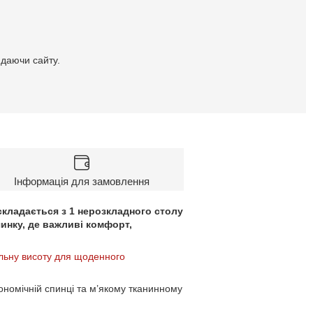
идаючи сайту.
Інформація для замовлення
складається з 1 нерозкладного столу
очинку, де важливі комфорт,
альну висоту для щоденного
ономічній спинці та м’якому тканинному