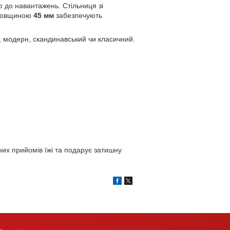
тю до навантажень. Стільниця зі
у товщиною
45 мм
забезпечують
м, модерн, скандинавський чи класичний.
них прийомів їжі та подарує затишну