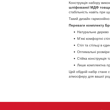
Конструкція набору вико
шліфованої МДФ товщ
стабільність навіть при 
Такий дизайн гармонійно 
Переваги комплекту Бр
Натуральне дерево г
М’які комфортні сті
Стіл та стільці в є
Оптимальні розміри 
Стійка конструкція т
Лише комплектна про
Цей обідній набір стане 
атмосферу для вашої ро