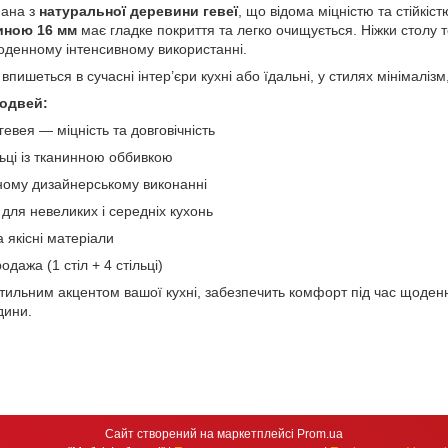
нана з
натуральної деревини гевеї
, що відома міцністю та стійкіс
иною 16 мм
має гладке покриття та легко очищується. Ніжки стол
щоденному інтенсивному використанні.
впишеться в сучасні інтер’єри кухні або їдальні, у стилях мінімаліз
одвей:
евея — міцність та довговічність
льці із тканинною оббивкою
диному дизайнерському виконанні
для невеликих і середніх кухонь
а якісні матеріали
дажа (1 стіл + 4 стільці)
стильним акцентом вашої кухні, забезпечить комфорт під час щоден
дини.
Сайт створений на маркетплейсі
Prom.ua