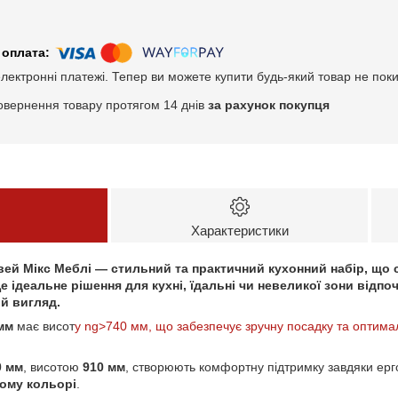
електронні платежі. Тепер ви можете купити будь-який товар не пок
овернення товару протягом 14 днів
за рахунок покупця
Характеристики
вей Мікс Меблі —
стильний та практичний кухонний набір, що 
Це ідеальне рішення для кухні, їдальні чи невеликої зони відп
ий вигляд.
мм
має висот
у ng>740 мм, що забезпечує зручну посадку та оптим
0 мм
, висотою
910 мм
, створюють комфортну підтримку завдяки ерг
рому кольорі
.