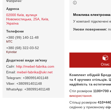
Фабричні"
02000 Київ, вулиця
Новомостицька, 25А, Київ,
У компанії підключені 
Україна
п
+380 (99) 140-11-48
МТС
+380 (68) 322-03-52
Kyivstar
Опис
http://mebel-fabrika.com
mebel-fabrika@ukr.net
Комплект обідній Брод
+380991401148
та 4 зручних стільців. 
+380991401148
надійність та естетичн
+380991401148
Стіл розміром
1100×700 
використання.
Стільці розміром
410×44
сидінню у приємному
сі