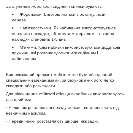
За ступенем жорсткості сидіння і спинки бувають:
Жорсткими.
Виготовляються з ротангу, лози,
дерева.
Напівжорсткими
. Як набивання використовується
невелика накладка, обтягнута матеріалом. Товщина
накладки становить 1-5 див.
М'якими.
Крім набивки використовуються додаткові
пружини, які розташовуються між сидінням і
набиванням.
Вищевказаний предмет меблів може бути обладнаний
спеціальними механізмами, за рахунок яких його легко
складати або розкладати.
Для підвищення стійкості стільця виробники використовують
два прийоми:
· Ніжки, які розташовані позаду стільця, встановлюють під
незначним нахилом.
· Передні ніжки розставляють ширше, ніж задні.