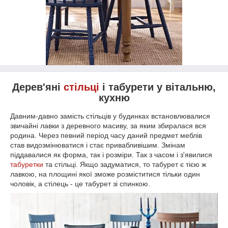
Дерев'яні
стільці
і табурети у вітальню,
кухню
Давним-давно замість стільців у будинках встановлювалися
звичайні лавки з деревного масиву, за яким збиралася вся
родина. Через певний період часу даний предмет меблів
став видозмінюватися і стає привабливішим. Змінам
піддавалися як форма, так і розміри. Так з часом і з'явилися
табуретки
та стільці. Якщо задуматися, то табурет є тією ж
лавкою, на площині якої зможе розміститися тільки один
чоловік, а стілець - це табурет зі спинкою.