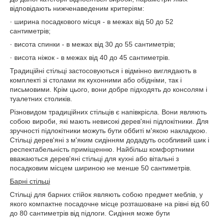
відповідають нижченаведеним критеріям:
· ширина посадкового місця - в межах від 50 до 52
сантиметрів;
· висота спинки - в межах від 30 до 55 сантиметрів;
· висота ніжок - в межах від 40 до 45 сантиметрів.
Традиційні стільці застосовуються і відмінно виглядають в
комплекті зі столами як кухонними або обідніми, так і
письмовими. Крім цього, вони добре підходять до консолям і
туалетних столиків.
Різновидом традиційних стільців є напівкрісла. Вони являють
собою вироби, які мають невисокі дерев'яні підлокітники. Для
зручності підлокітники можуть бути оббиті м'якою накладкою.
Стільці дерев'яні з м'яким сидінням додадуть особливий шик і
респектабельність приміщенню. Найбільш комфортними
вважаються дерев'яні стільці для кухні або вітальні з
посадковим місцем шириною не менше 50 сантиметрів.
Барні стільці
Стільці для барних стійок являють собою предмет меблів, у
якого компактне посадочне місце розташоване на рівні від 60
до 80 сантиметрів від підлоги. Сидіння може бути