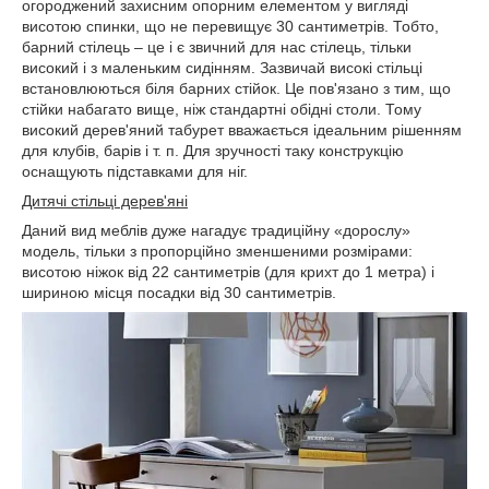
огороджений захисним опорним елементом у вигляді
висотою спинки, що не перевищує 30 сантиметрів. Тобто,
барний стілець – це і є звичний для нас стілець, тільки
високий і з маленьким сидінням. Зазвичай високі стільці
встановлюються біля барних стійок. Це пов'язано з тим, що
стійки набагато вище, ніж стандартні обідні столи. Тому
високий дерев'яний табурет вважається ідеальним рішенням
для клубів, барів і т. п. Для зручності таку конструкцію
оснащують підставками для ніг.
Дитячі стільці дерев'яні
Даний вид меблів дуже нагадує традиційну «дорослу»
модель, тільки з пропорційно зменшеними розмірами:
висотою ніжок від 22 сантиметрів (для крихт до 1 метра) і
шириною місця посадки від 30 сантиметрів.