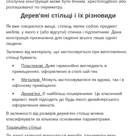
сполучна конструкція може бути бічним, хрестоподібної або
розташованої по периметру.
Дерев'яні стільці і їх різновиди
Як вже говорилося вище, стілець являє собою предмет
меблів, у якого є (або відсутні) спинка і підлокітники. Дана
конструкція призначена для сидіння всього лише однієї
людини.
Залежно від матеріалу, що застосовується при виготовленні,
стільці бувають:
Пластикові.
Дуже гармонійно виглядають в
приміщеннях, оформлених в стилі хай-тек.
Металеві.
Можуть застосовуватися як вдома, так і в
офісному приміщенні.
Дерев'яні.
Є найбільш поширеними. Це класичний
варіант, який підходить до будь-якого дизайнерського
оформлення кімнати.
В залежності від розмірів дерев'яні стільці можна
класифікувати за кількома основними параметрами.
Традиційні стільці
До даної категорії відносяться вироби, параметри яких