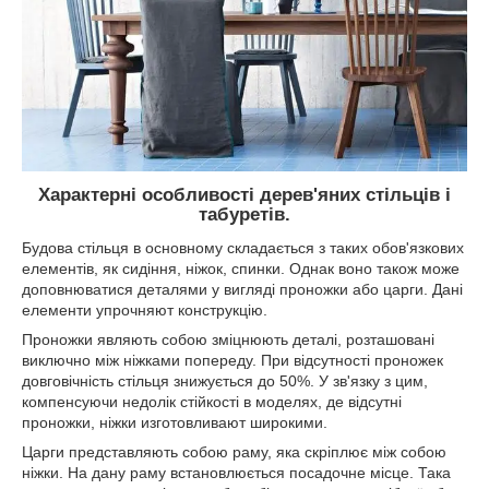
Характерні особливості дерев'яних стільців і
табуретів.
Будова стільця в основному складається з таких обов'язкових
елементів, як сидіння, ніжок, спинки. Однак воно також може
доповнюватися деталями у вигляді проножки або царги. Дані
елементи упрочняют конструкцію.
Проножки являють собою зміцнюють деталі, розташовані
виключно між ніжками попереду. При відсутності проножек
довговічність стільця знижується до 50%. У зв'язку з цим,
компенсуючи недолік стійкості в моделях, де відсутні
проножки, ніжки изготовливают широкими.
Царги представляють собою раму, яка скріплює між собою
ніжки. На дану раму встановлюється посадочне місце. Така