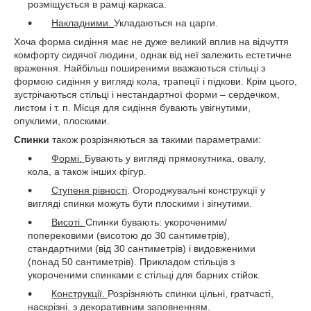
розміщується в рамці каркаса.
Накладними.
Укладаються на царги.
Хоча форма сидіння має не дуже великий вплив на відчуття
комфорту сидячої людини, однак від неї залежить естетичне
враження. Найбільш поширеними вважаються стільці з
формою сидіння у вигляді кола, трапеції і підкови. Крім цього,
зустрічаються стільці і нестандартної форми – сердечком,
листом і т. п. Місця для сидіння бувають увігнутими,
опуклими, плоскими.
Спинки
також розрізняються за такими параметрами:
Формі.
Бувають у вигляді прямокутника, овалу,
кола, а також інших фігур.
Ступеня рівності
. Огороджувальні конструкції у
вигляді спинки можуть бути плоскими і зігнутими.
Висоті.
Спинки бувають: укороченими/
поперековими (висотою до 30 сантиметрів),
стандартними (від 30 сантиметрів) і видовженими
(понад 50 сантиметрів). Прикладом стільців з
укороченими спинками є стільці для барних стійок.
Конструкції.
Розрізняють спинки цільні, гратчасті,
наскрізні, з декоративним заповненням.