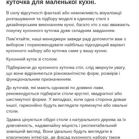
куточка для маленької кухні
.
В силу відсутності фантазії або неможливість візуалізації
розташування та підбору моделі в єдиному стилі з
дизайнерським виконанням кухні, багато хто з нас вважають
покупку кухонного куточка дуже складним завданням.
Пам'ятайте, наші менеджери завжди раді допомогти вам з
вибором і порекомендувати найбільш підходящий варіант
кухонного набору або куточка саме у вашу кухню.
Кухонний куток зі столом.
Підбираючи до кухонного куточка стіл, слід звернути увагу,
що вони відрізняються різноманітністю форм, розмірів і
функціональним призначенням.
До куточків, які мають однакові по довжині лави,
рекомендується підбирати столи круглої, квадратної або
шестикутної форми. У випадках, коли одна сторона довше
іншої, гармонійно будуть виглядати прямокутні або овальні
столи.
Здавна цінуються обідні столи з натурального дерева за їх
довговічність, надзвичайну міцність і респектабельний
зовнішній вигляд. Вони ідеально будуть виглядати в
класичному інтер'єрі, де фасад кухонного набору також