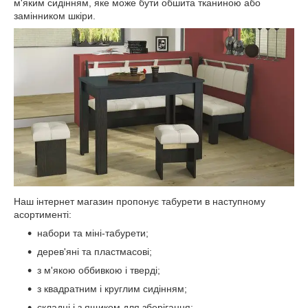
м'яким сидінням, яке може бути обшита тканиною або
замінником шкіри.
Наш інтернет магазин пропонує табурети в наступному
асортименті:
набори та міні-табурети;
дерев'яні та пластмасові;
з м'якою оббивкою і тверді;
з квадратним і круглим сидінням;
складні і з ящиком для зберігання;