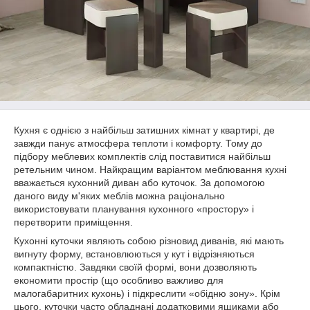
Кухня є однією з найбільш затишних кімнат у квартирі, де
завжди панує атмосфера теплоти і комфорту. Тому до
підбору меблевих комплектів слід поставитися найбільш
ретельним чином. Найкращим варіантом меблювання кухні
вважається кухонний диван або куточок. За допомогою
даного виду м'яких меблів можна раціонально
використовувати планування кухонного «простору» і
перетворити приміщення.
Кухонні куточки являють собою різновид диванів, які мають
вигнуту форму, встановлюються у кут і відрізняються
компактністю. Завдяки своїй формі, вони дозволяють
економити простір (що особливо важливо для
малогабаритних кухонь) і підкреслити «обідню зону». Крім
цього, куточки часто обладнані додатковими ящиками або