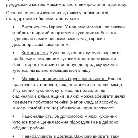
рундуками з метою максимального використання простору.
Основні переваги кухонних куточків у порівнянні зі
стандартними обідніми гарнітурами:
Витонченість і краса.
У нашому магазині ви завжди
знайдете широкий асортимент кухонних меблів, яка
відповідає самим високим вимогам до краси і
дизайнерським виконанням.
Компактність
. Купівля кухонних куточків вирішить
проблему з незадіяним кутовим простором кімнати.
Наш інтернет магазин пропонує до продажу кухонні
куточки, які вільно поміщаються в нішу.
Місткість, практичність і функціональність.
Власне
практичність, напевно, слід поставити на перше місце.
У сучасних кухонних куточках, як правило, під
сидіннями є кілька ящиків, в яких можна зберігати деякі
предмети побутової техніки (наприклад, м'ясорубку,
міксер, комбайн тощо) або кухонні приналежності.
Раціональність.
За допомогою м'яких кухонних
куточків приміщення можна підрозділити на дві зони:
обідню і робочу.
Невибагливість в догляді.
Важливо вибрати таку