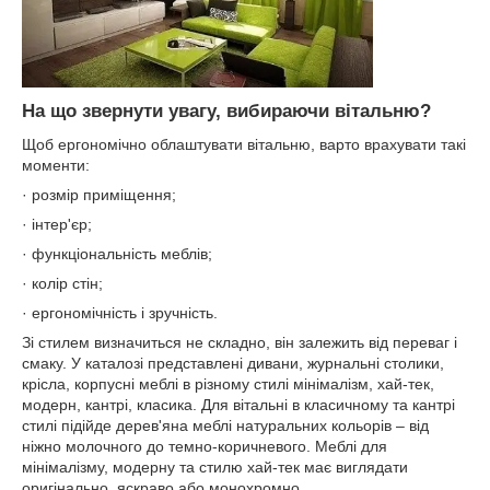
На що звернути увагу, вибираючи вітальню?
Щоб ергономічно облаштувати вітальню, варто врахувати такі
моменти:
· розмір приміщення;
· інтер'єр;
· функціональність меблів;
· колір стін;
· ергономічність і зручність.
Зі стилем визначиться не складно, він залежить від переваг і
смаку. У каталозі представлені дивани, журнальні столики,
крісла, корпусні меблі в різному стилі мінімалізм, хай-тек,
модерн, кантрі, класика. Для вітальні в класичному та кантрі
стилі підійде дерев'яна меблі натуральних кольорів – від
ніжно молочного до темно-коричневого. Меблі для
мінімалізму, модерну та стилю хай-тек має виглядати
оригінально, яскраво або монохромно.