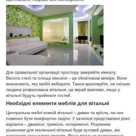
Для правильної організації простору заміряйте кімнату.
Висота стелі та площа кімнати – це обов'язкові виміри. Вони
визначають, яку меблі вибирати. Також враховуйте, на скільки
людина розрахована вітальня, це вкрай важливо, якщо у
вітальні будуть приймати гостей.
Необхідні елементи меблів для вітальні
Центральна меблі кожній вітальні – диван та крісла, на них
повинно бути комфортно сидіти. У каталозі представлені різні
варіанти – двомісні, тримісні, чотиримісні. Розумним
рішенням для маленької вітальні буде кутовий диван, він
допоможе заощадити простір. Якщо вітальня розрахована